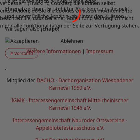
Es ist nicht einfach nur ein Orden oder
verbessern (Tracking Cookies). Sie können selbst
Ehrenabzeichen - Er steht für Anerkennung, Respekt
entscheiden, ob Sie die Cookies zulassen möchten. Bitte
und unermüdliche Arbeit auch hinter den Kulissen.
beachten Sie, dass bei einer Ablehnung womöglich nicht
mehr alle Funktionalitäten der Seite zur Verfügung stehen.
Wir sagen also
¡chapó!
Akzeptieren
Ablehnen
Weitere Informationen
|
Impressum
# Vorstand
.
Mitglied der
DACHO - Dachorganisation Wiesbadener
Karneval 1950 e.V.
IGMK - Interessengemeinschaft Mittelrheinischer
Karneval 1946 e.V
.
Interessengemeinschaft Nauroder Ortsvereine -
Äppelblütefestausschuss e.V.