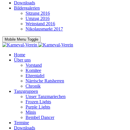
Downloads
Bildergalerien
Sitzung 2016
Umzug 2016
Weinstand 2016
Nikolausmarkt 2017
Mobile Menu Toggle
Home
Über uns
Vorstand
Komitee
Ehrentafel
Närrische Ratsherren
Chronik
Tanzgruppen
Unser Tanzmariechen
Frozen Lights
Purple Lights
Minis
Bembel Dancer
Termine
Downloads