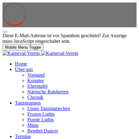
Diese E-Mail-Adresse ist vor Spambots geschützt! Zur Anzeige
muss JavaScript eingeschaltet sein.
Mobile Menu Toggle
Home
Über uns
Vorstand
Komitee
Ehrentafel
Närrische Ratsherren
Chronik
Tanzgruppen
Unser Tanzmariechen
Frozen Lights
Purple Lights
Minis
Bembel Dancer
Termine