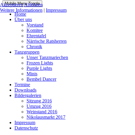
Mobile Menu Toggle
Akzeptieren
Ablehnen
Weitere Informationen
|
Impressum
Home
Über uns
Vorstand
Komitee
Ehrentafel
Närrische Ratsherren
Chronik
Tanzgruppen
Unser Tanzmariechen
Frozen Lights
Purple Lights
Minis
Bembel Dancer
Termine
Downloads
Bildergalerien
Sitzung 2016
Umzug 2016
Weinstand 2016
Nikolausmarkt 2017
Impressum
Datenschutz