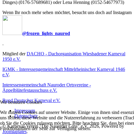
Dinges) (0176-57689681) oder Lena Henning (0152-54677973)
Wenn Ihr noch mehr sehen möchtet, besucht uns doch auf Instagram
@frozen_lights_naurod
.
Mitglied der
DACHO - Dachorganisation Wiesbadener Karneval
1950 e.V.
IGMK - Interessengemeinschaft Mittelrheinischer Karneval 1946
e.V
.
Interessengemeinschaft Nauroder Ortsvereine -
Äppelblütefestausschuss e.V.
Bund Deutscher Karneval e:V.
Wir benutzen Cookies
Impressum
Wir nutzen Cookies auf unserer Website. Einige von ihnen sind essenzi
Datenschutz
uns helfen, diese Website und die Nutzererfahrung zu verbessern (Trac
ob Sie die Cookies zulassen möchten. Bitte beachten Sie, dass bei ei
© Karneval-Verein "Die Nauerder Gins" e.V. 2026, Powered by
Funktionalitäten der Seite zur Verfügung stehen.
Joomlaplates
.