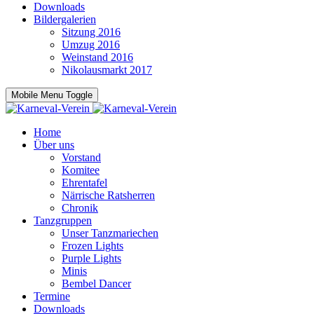
Downloads
Bildergalerien
Sitzung 2016
Umzug 2016
Weinstand 2016
Nikolausmarkt 2017
Mobile Menu Toggle
Home
Über uns
Vorstand
Komitee
Ehrentafel
Närrische Ratsherren
Chronik
Tanzgruppen
Unser Tanzmariechen
Frozen Lights
Purple Lights
Minis
Bembel Dancer
Termine
Downloads