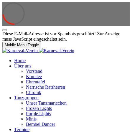
Diese E-Mail-Adresse ist vor Spambots geschützt! Zur Anzeige
muss JavaScript eingeschaltet sein.
Mobile Menu Toggle
Home
Über uns
Vorstand
Komitee
Ehrentafel
Närrische Ratsherren
Chronik
Tanzgruppen
Unser Tanzmariechen
Frozen Lights
Purple Lights
Minis
Bembel Dancer
Termine